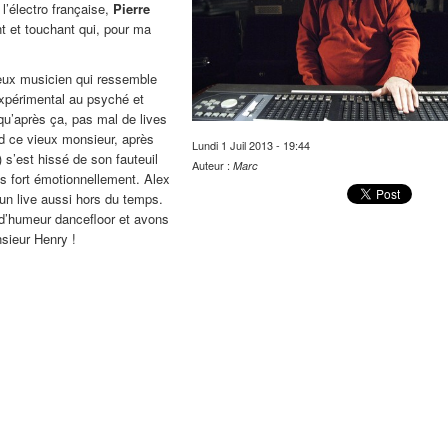
 l’électro française,
Pierre
t et touchant qui, pour ma
ieux musicien qui ressemble
expérimental au psyché et
qu’après ça, pas mal de lives
nd ce vieux monsieur, après
Lundi 1 Juil 2013 - 19:44
 s’est hissé de son fauteuil
Auteur :
Marc
s fort émotionnellement. Alex
un live aussi hors du temps.
p d’humeur dancefloor et avons
sieur Henry !