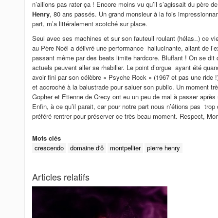
n’allions pas rater ça ! Encore moins vu qu’il s’agissait du père de
Henry
, 80 ans passés. Un grand monsieur à la fois impressionnan
part, m’a littéralement scotché sur place.
Seul avec ses machines et sur son fauteuil roulant (hélas..) ce v
au Père Noël a délivré une performance hallucinante, allant de l’
passant même par des beats limite hardcore. Bluffant ! On se dit 
actuels peuvent aller se rhabiller. Le point d’orgue ayant été qua
avoir fini par son célèbre « Psyche Rock » (1967 et pas une ride !)
et accroché à la balustrade pour saluer son public. Un moment trè
Gopher et Etienne de Crecy ont eu un peu de mal à passer après 
Enfin, à ce qu’il parait, car pour notre part nous n’étions pas tro
préféré rentrer pour préserver ce très beau moment. Respect, Mon
Mots clés
crescendo
domaine d'ô
montpellier
pierre henry
Articles relatifs