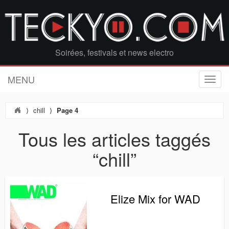
Soirées, festivals et news electro
MENU
T
o
g
⟩
chill
⟩
Page 4
g
l
Tous les articles taggés
e
n
“chill”
a
v
i
g
a
Elize Mix for WAD
t
i
o