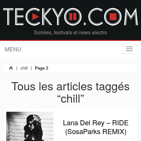
Soirées, festivals et news electro
MENU
T
o
g
⟩
chill
⟩
Page 2
g
l
Tous les articles taggés
e
n
“chill”
a
v
i
g
a
Lana Del Rey – RIDE
t
(SosaParks REMIX)
i
o