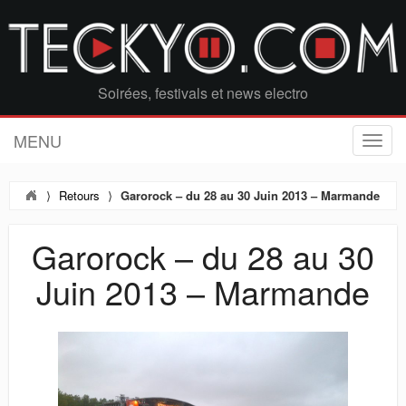
Soirées, festivals et news electro
MENU
T
o
g
⟩
Retours
⟩
Garorock – du 28 au 30 Juin 2013 – Marmande
g
l
e
Garorock – du 28 au 30
n
a
Juin 2013 – Marmande
v
i
g
a
t
i
o