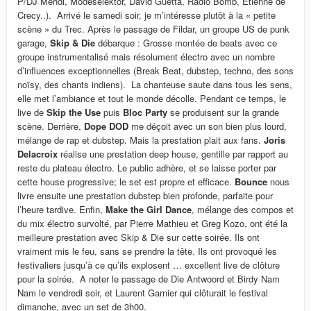
P/DJ Mehdi, Modeselektor, David Guetta, Radio Bomb, Etienne de
Crecy..). Arrivé le samedi soir, je m’intéresse plutôt à la « petite
scène » du Trec. Après le passage de Fildar, un groupe US de punk
garage,
Skip & Die
débarque : Grosse montée de beats avec ce
groupe instrumentalisé mais résolument électro avec un nombre
d’influences exceptionnelles (Break Beat, dubstep, techno, des sons
noïsy, des chants indiens). La chanteuse saute dans tous les sens,
elle met l’ambiance et tout le monde décolle. Pendant ce temps, le
live de
Skip the Use
puis
Bloc Party
se produisent sur la grande
scène. Derrière,
Dope DOD
me déçoit avec un son bien plus lourd,
mélange de rap et dubstep. Mais la prestation plait aux fans.
Joris
Delacroix
réalise une prestation deep house, gentille par rapport au
reste du plateau électro. Le public adhère, et se laisse porter par
cette house progressive; le set est propre et efficace.
Bounce
nous
livre ensuite une prestation dubstep bien profonde, parfaite pour
l’heure tardive. Enfin,
Make the Girl Dance
, mélange des compos et
du mix électro survolté, par Pierre Mathieu et Greg Kozo, ont été la
meilleure prestation avec Skip & Die sur cette soirée. Ils ont
vraiment mis le feu, sans se prendre la tête. Ils ont provoqué les
festivaliers jusqu’à ce qu’ils explosent … excellent live de clôture
pour la soirée. A noter le passage de Die Antwoord et Birdy Nam
Nam le vendredi soir, et Laurent Garnier qui clôturait le festival
dimanche, avec un set de 3h00.