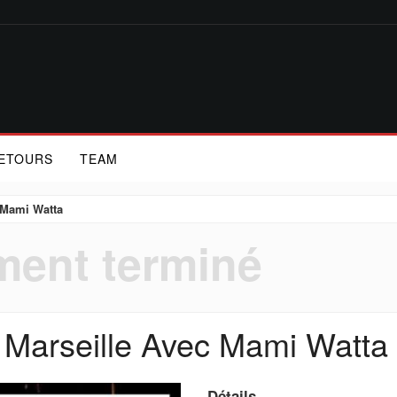
ETOURS
TEAM
c Mami Watta
ent terminé
y Marseille Avec Mami Watta
Détails